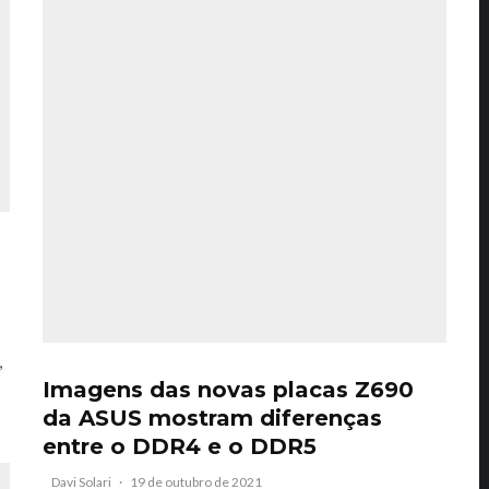
,
Imagens das novas placas Z690
da ASUS mostram diferenças
entre o DDR4 e o DDR5
Davi Solari
·
19 de outubro de 2021