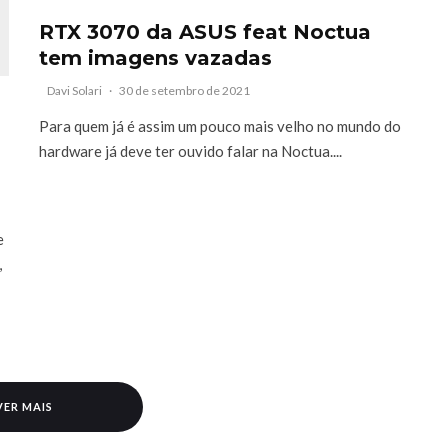
RTX 3070 da ASUS feat Noctua
tem imagens vazadas
Davi Solari
·
30 de setembro de 2021
Para quem já é assim um pouco mais velho no mundo do
hardware já deve ter ouvido falar na Noctua....
e
,
VER MAIS