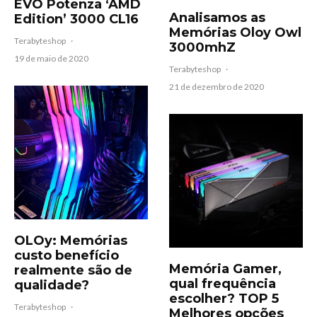
EVO Potenza ‘AMD
Analisamos as
Edition’ 3000 CL16
Memórias Oloy Owl
Terabyteshop
·
3000mhZ
19 de maio de 2020
Terabyteshop
·
21 de dezembro de 2020
OLOy: Memórias
custo benefício
Memória Gamer,
realmente são de
qual frequência
qualidade?
escolher? TOP 5
Terabyteshop
·
Melhores opções