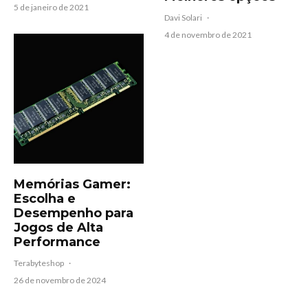
5 de janeiro de 2021
Davi Solari
·
4 de novembro de 2021
Memórias Gamer:
Escolha e
Desempenho para
Jogos de Alta
Performance
Terabyteshop
·
26 de novembro de 2024