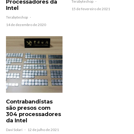
Processadores da
Terabyteshop
·
Intel
15 de fevereiro de 2021
Terabyteshop
·
14 de dezembro de 2020
Contrabandistas
são presos com
304 processadores
da Intel
Davi Solari
·
12 de julho de 2021