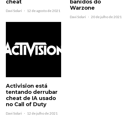
cheat
banidos do
Warzone
Davi Solari
·
12 de agosto de 2021
Davi Solari
·
20 de julho de 2021
Activision está
tentando derrubar
cheat de IA usado
no Call of Duty
Davi Solari
·
12 de julho de 2021