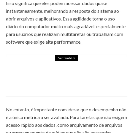
Isso significa que eles podem acessar dados quase
instantaneamente, melhorando a resposta do sistema ao
abrir arquivos e aplicativos. Essa agilidade torna o uso
diário do computador muito mais agradável, especialmente
para usuários que realizam multitarefas ou trabalham com
software que exige alta performance.
Ver também
RTX 2060 DE 12GB É
CONFIRMADA, E DEVE TER SEU
LANÇAMENTO EM DEZEMBRO
17 de novembro de 2021
No entanto, é importante considerar que o desempenho não
é a única métrica a ser avaliada. Para tarefas que não exigem
acesso rápido aos dados, como arquivamento de arquivos
ou armazenamento de mídias que não são acessadas