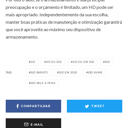
preocupação e o orçamento é limitado, um HD pode ser
mais apropriado. Independentemente da sua escolha,
manter boas práticas de manutenção e otimização garantirá
que você aproveite ao máximo seu dispositivo de
armazenamento.
HD
HD OU SSD
HD OU UM SSD
SSD
TAGS
SSD BARATO
SSD EM 2020
SSD NVME
SSD VALE A PENA
COMPARTILHAR
TWEET
E-MAIL