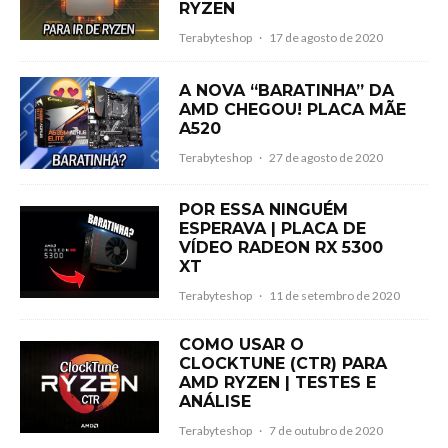
RYZEN
Terabyteshop
·
17 de agosto de 2020
A NOVA “BARATINHA” DA
AMD CHEGOU! PLACA MÃE
A520
Terabyteshop
·
27 de agosto de 2020
POR ESSA NINGUÉM
ESPERAVA | PLACA DE
VÍDEO RADEON RX 5300
XT
Terabyteshop
·
11 de setembro de 2020
COMO USAR O
CLOCKTUNE (CTR) PARA
AMD RYZEN | TESTES E
ANÁLISE
Terabyteshop
·
7 de outubro de 2020