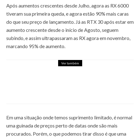
Após aumentos crescentes desde Julho, agora as RX 6000
tiveram sua primeira queda, e agora estão 90% mais caras
do que seu preço de lançamento. Já as RTX 30 após estar em
aumento crescente desde o início de Agosto, seguem
subindo, e assim ultrapassaram as RX agora em novembro,
marcando 95% de aumento.
Ver também
RX 5600 XT VS RTX 2060 – A
SUPREMA PARA O QHD!
18 de fevereiro de 2020
Em uma situação onde temos suprimento limitado, é normal
uma guinada de preços perto de datas onde são mais
procurados. Porém, o que podemos tirar disso é que uma