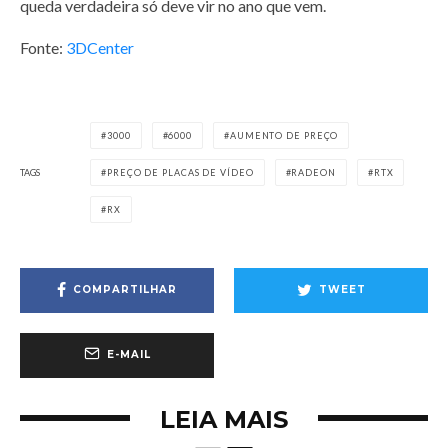
queda verdadeira só deve vir no ano que vem.
Fonte:
3DCenter
3000
6000
AUMENTO DE PREÇO
TAGS
PREÇO DE PLACAS DE VÍDEO
RADEON
RTX
RX
COMPARTILHAR
TWEET
E-MAIL
LEIA MAIS