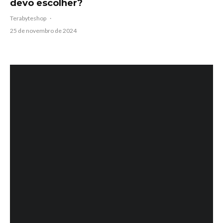
devo escolher?
Terabyteshop
·
25 de novembro de 2024