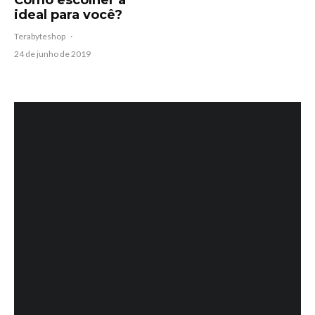
Como escolher a
ideal para você?
Terabyteshop
·
24 de junho de 2019