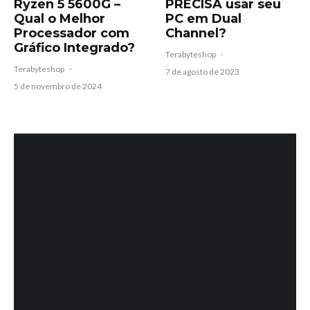
Ryzen 5 5600G –
PRECISA usar seu
Qual o Melhor
PC em Dual
Processador com
Channel?
Gráfico Integrado?
Terabyteshop
·
Terabyteshop
·
7 de agosto de 2023
5 de novembro de 2024