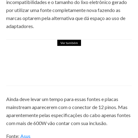
incompatibilidades e o tamanho do lixo eletrônico gerado
por utilizar uma fonte completamente nova fazendo as
marcas optarem pela alternativa que dá espaço ao uso de
adaptadores.
Ver também
MICROSOFT VAI PERMITIR QUE
WINDOWS 11 SEJA INSTALADO
EM COMPUTADORES ANTIGOS
ATRAVÉS DE ISOS
30 de agosto de 2021
Ainda deve levar um tempo para essas fontes e placas
mainstream aparecerem com o conector de 12 pinos. Mas
aparentemente pelas especificações do cabo apenas fontes
com mais de 600W vão contar com sua inclusão.
Fonte:
Asus