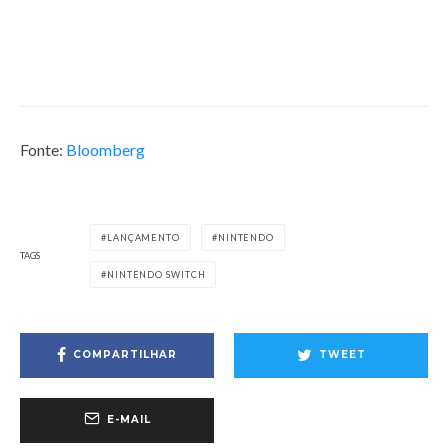
RTX 3050 NO SEGUNDO
TRIMESTRE DE 2022 E COM 8GB
DE MEMÓRIA
2 de dezembro de 2021
Fonte:
Bloomberg
LANÇAMENTO
NINTENDO
TAGS
NINTENDO SWITCH
COMPARTILHAR
TWEET
E-MAIL