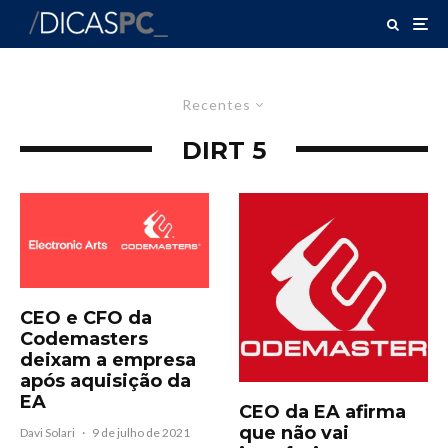
Recentes
DIRT 5
CEO e CFO da
Codemasters
deixam a empresa
após aquisição da
EA
CEO da EA afirma
que não vai
Davi Solari
·
9 de julho de 2021