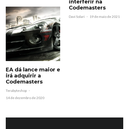
interferir na
Codemasters
Davi Solari
·
19 de maio de 2021
EA dá lance maior e
irá adquirir a
Codemasters
Terabyteshop
·
14 de dezembro de 2020