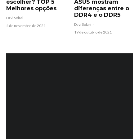
escolher? TOP 5
ASUS mostram
Melhores opções
diferenças entre o
DDR4 e o DDR5
Davi Solari
·
Davi Solari
·
4 de novembro de 2021
19 de outubro de 2021