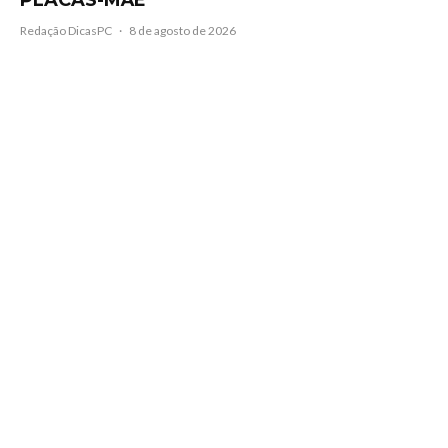
PLACAS-MÃE
Redação DicasPC
·
8 de agosto de 2026