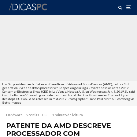
Lisa Su, president and chief executive officer of Advanced Micro Devices (AMD), holds a 3rd
generation Ryzen desktop processor while speaking during a keynote session at the 2019
Consumer Electronics Show (CES) in Las Vegas, Nevada, U.S., on Wednesday, Jan. 9, 2019. Su said
that the Radeon VII would go on sale next month, and that the 7-nanometer Epyc and Ryzen
desktop CPUs would be released in mid-2019. Photographer: David Paul Morris/Bloomberg via
Getty Images
Hardware
Notícias
PC
·
1 minuto de leitura
PATENTE DA AMD DESCREVE
PROCESSADOR COM