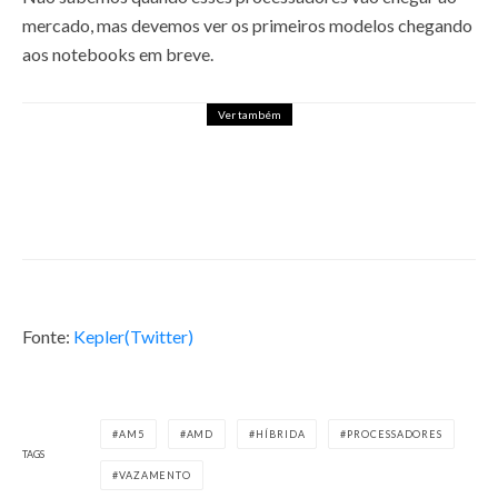
mercado, mas devemos ver os primeiros modelos chegando
aos notebooks em breve.
Ver também
AMD RYZEN 5 5600X VS RYZEN 7
3700X, QUAL TE ATENDE
MELHOR?
18 de novembro de 2020
Fonte:
Kepler(Twitter)
AM5
AMD
HÍBRIDA
PROCESSADORES
TAGS
VAZAMENTO