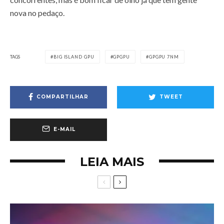
nova no pedaço.
TAGS
BIG ISLAND GPU
GPGPU
GPGPU 7NM
COMPARTILHAR
TWEET
E-MAIL
LEIA MAIS