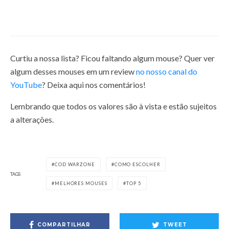
2023
24 de agosto de 2023
Curtiu a nossa lista? Ficou faltando algum mouse? Quer ver
algum desses mouses em um review
no nosso canal do
YouTube
? Deixa aqui nos comentários!
Lembrando que todos os valores são à vista e estão sujeitos
a alterações.
COD WARZONE
COMO ESCOLHER
TAGS
MELHORES MOUSES
TOP 5
COMPARTILHAR
TWEET