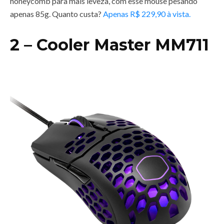
honeycomb para mais leveza, com esse mouse pesando
apenas 85g. Quanto custa?
Apenas R$ 229,90 à vista.
2 – Cooler Master MM711