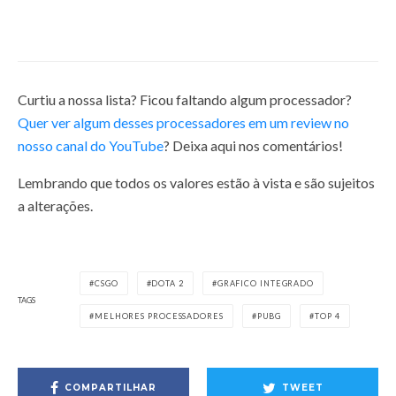
8 de março de 2021
Curtiu a nossa lista? Ficou faltando algum processador?
Quer ver algum desses processadores em um review no
nosso canal do YouTube
? Deixa aqui nos comentários!
Lembrando que todos os valores estão à vista e são sujeitos
a alterações.
CSGO
DOTA 2
GRAFICO INTEGRADO
TAGS
MELHORES PROCESSADORES
PUBG
TOP 4
COMPARTILHAR
TWEET